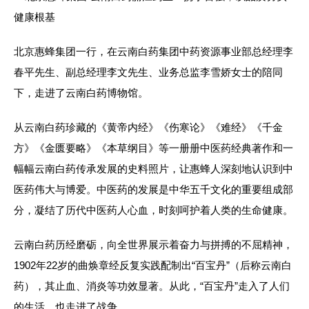
北京惠蜂集团一行，在云南白药集团中药资源事业部总经理李
春平先生、副总经理李文先生、业务总监李雪娇女士的陪同
下，走进了云南白药博物馆。
从云南白药珍藏的《黄帝内经》《伤寒论》《难经》《千金
方》《金匮要略》《本草纲目》等一册册中医药经典著作和一
幅幅云南白药传承发展的史料照片，让惠蜂人深刻地认识到中
医药伟大与博爱。中医药的发展是中华五千文化的重要组成部
分，凝结了历代中医药人心血，时刻呵护着人类的生命健康。
云南白药历经磨砺，向全世界展示着奋力与拼搏的不屈精神，
1902年22岁的曲焕章经反复实践配制出“百宝丹”（后称云南白
药），其止血、消炎等功效显著。从此，“百宝丹”走入了人们
的生活，也走进了战争。