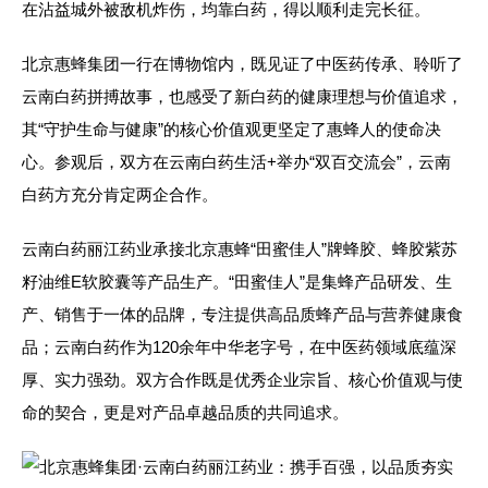
在沾益城外被敌机炸伤，均靠白药，得以顺利走完长征。
北京惠蜂集团一行在博物馆内，既见证了中医药传承、聆听了
云南白药拼搏故事，也感受了新白药的健康理想与价值追求，
其“守护生命与健康”的核心价值观更坚定了惠蜂人的使命决
心。参观后，双方在云南白药生活+举办“双百交流会”，云南
白药方充分肯定两企合作。
云南白药丽江药业承接北京惠蜂“田蜜佳人”牌蜂胶、蜂胶紫苏
籽油维E软胶囊等产品生产。“田蜜佳人”是集蜂产品研发、生
产、销售于一体的品牌，专注提供高品质蜂产品与营养健康食
品；云南白药作为120余年中华老字号，在中医药领域底蕴深
厚、实力强劲。双方合作既是优秀企业宗旨、核心价值观与使
命的契合，更是对产品卓越品质的共同追求。