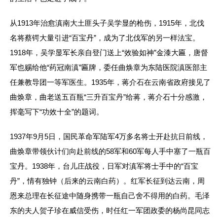
从1913年治愈滇南大土匪头子吴学显的枪伤，1915年，北伐
名将蔡锷大量引进“百宝丹”，成为了北伐军的另一样法宝。
1918年，吴学显军长亲自登门送上“效验如神”金漆大匾，唐督
军也赐给他“药冠南滇”匾牌，委任曲焕章为东陆医院滇医部主
任兼教导团一等军医生。1935年，蒋介石在云南省政府接见了
曲焕章，曲老送五百瓶“三升百宝丹”给蒋，蒋介石十分感激，
挥毫写下“功效十全”的题词。
1937年9月5日，国民革命军陆军4万多名将士开赴抗日前线，
曲焕章带领伙计们向赴前线的58军和60军每人手中塞了一瓶百
宝丹。1938年，台儿庄战役，日军对滇军将士手中的“百宝
丹”，情有独钟（后来的云南白药）。红军长征到达云南，周
恩来总理在长征途中随身携带一瓶自己舍不得用的白药。毛泽
东的夫人贺子珍在威信受伤，时任红一军团政委的杨尚昆同志